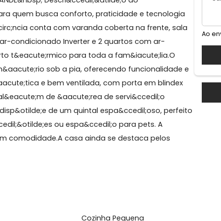
nde
PO GRANDE&nbsp; Descri&ccedil;&atilde;o do
 ideal para quem busca conforto, praticidade e tecnolo
sid&ecirc;ncia conta com varanda coberta na frente, s
 de ar-condicionado Inverter e 2 quartos com ar-
onforto t&eacute;rmico para toda a fam&iacute;lia.O
x e arm&aacute;rio sob a pia, oferecendo funcionalida
 pr&aacute;tica e bem ventilada, com porta em blind
eral, al&eacute;m de &aacute;rea de servi&ccedil;o
;vel disp&otilde;e de um quintal espa&ccedil;oso, per
ia&ccedil;&otilde;es ou espa&ccedil;o para pets. A
os com comodidade.A casa ainda se destaca pelos
..