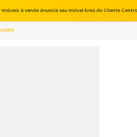
alugar
Imóveis à venda
Anuncie seu Imóvel
Área do Cl
(s) - S2CS8503