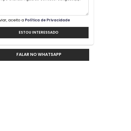
gia
ala
Ao enviar, aceito a
Política de Privacidade
ESTOU INTERESSADO
de e
ex
FALAR NO WHATSAPP
feito