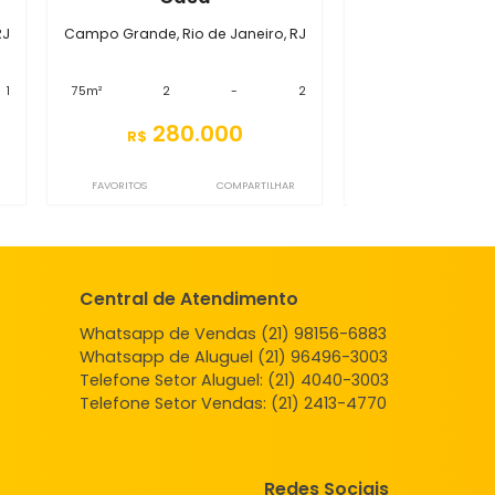
 Grande
S2CS7277
sa
Casa
 de Janeiro, RJ
Campo Grande, Rio de Janeiro, RJ
-
1
75m²
2
-
2
.000
280.000
R$