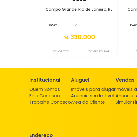
S2CS6088
Casa
Campo Grande, Rio de Janeiro, RJ
365m²
2
-
3
330.000
R$