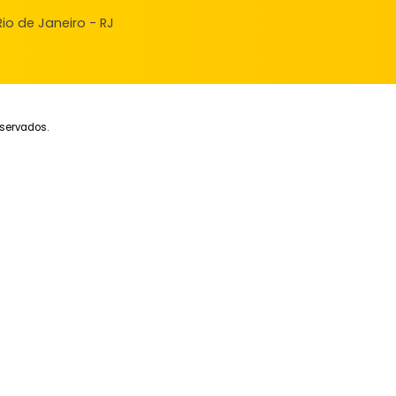
FAVORITOS
COMPARTILHAR
FAVORITOS
ndas
veis à venda
ncie seu Imóvel
ular Financiamento
nde, Rio de Janeiro - RJ