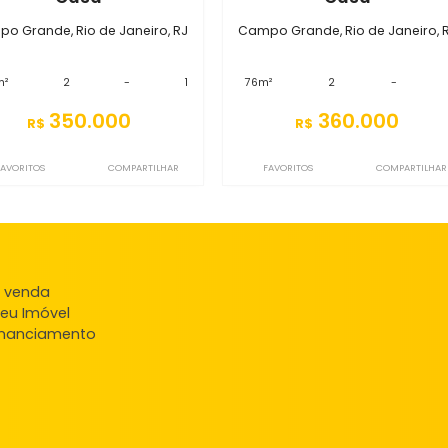
Imóveis semelhantes em
Campo
S2CS6565
S2CS7140
Casa
Ca
Campo Grande, Rio de Janeiro, RJ
Campo Grande, Rio
154m²
2
-
1
76m²
2
350.000
360
R$
R$