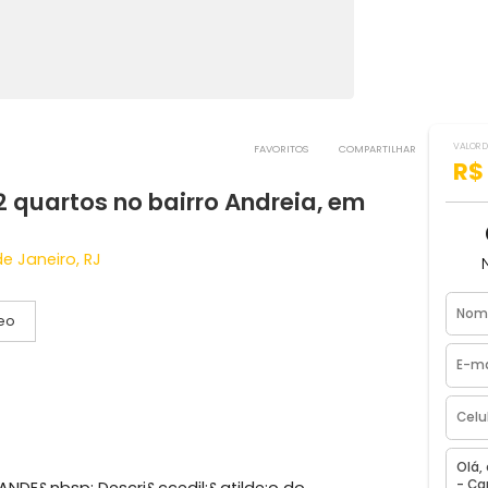
FAVORITOS
COMPART
om 2 quartos no bairro Andreia, em
²
Rio de Janeiro, RJ
Vídeo