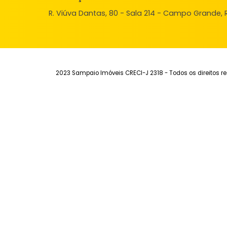
FAVORITOS
COMPARTILHAR
Institucional
Aluguel
Ve
Quem Somos
Imóveis para alugar
Imó
Fale Conosco
Anuncie seu Imóvel
Anu
Trabalhe Conosco
Área do Cliente
Sim
Endereço
R. Viúva Dantas, 80 - Sala 214 - Campo Gra