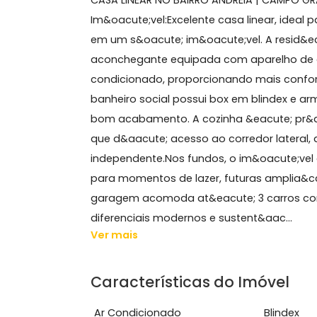
Sobre Casa, Campo Gra
CASA LINEAR NO BAIRRO ANDREIA | CAM
Im&oacute;vel:Excelente casa linear,
em um s&oacute; im&oacute;vel. A re
aconchegante equipada com aparelho
condicionado, proporcionando mais c
banheiro social possui box em blinde
bom acabamento. A cozinha &eacute;
que d&aacute; acesso ao corredor lat
independente.Nos fundos, o im&oacute
para momentos de lazer, futuras ampl
garagem acomoda at&eacute; 3 carr
diferenciais modernos e sustent&aac.