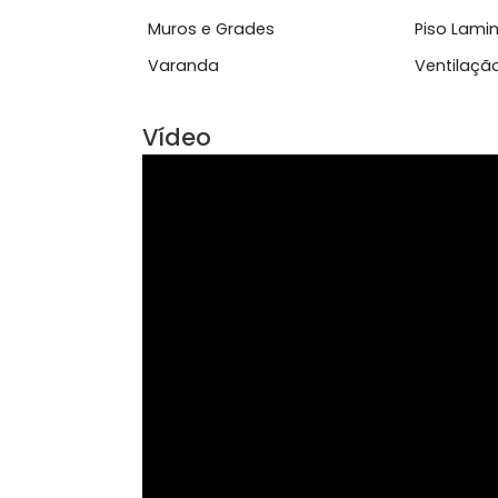
Ver mais
Características do Imóve
Ar Condicionado
Blin
Muros e Grades
Pis
Varanda
Ven
Vídeo