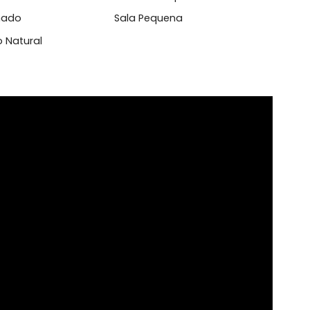
l
dex
Cozinha Pequena
o Laminado
Sala Pequena
tilação Natural