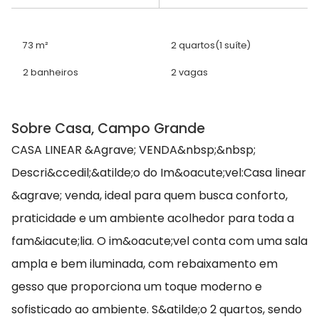
73 m²
2 quartos
(1 suíte)
2 banheiros
2 vagas
Sobre Casa, Campo Grande
CASA LINEAR &Agrave; VENDA&nbsp;&nbsp;
Descri&ccedil;&atilde;o do Im&oacute;vel:Casa linear
&agrave; venda, ideal para quem busca conforto,
praticidade e um ambiente acolhedor para toda a
fam&iacute;lia. O im&oacute;vel conta com uma sala
ampla e bem iluminada, com rebaixamento em
gesso que proporciona um toque moderno e
sofisticado ao ambiente. S&atilde;o 2 quartos, sendo