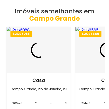
Imóveis semelhantes em
Campo Grande
S2CS6088
S2CS6565
Casa
Ca
Campo Grande, Rio de Janeiro, RJ
Campo Grande, Ri
365m²
2
-
3
154m²
2