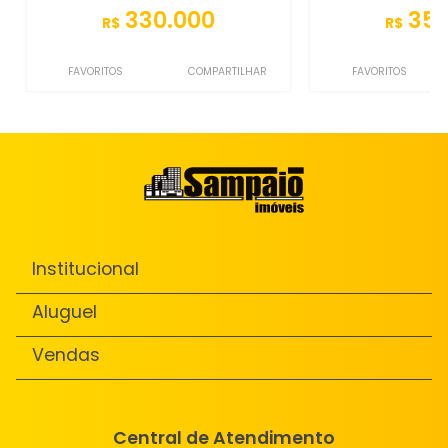
330.000
350
R$
R$
FAVORITOS
COMPARTILHAR
FAVORITOS
Institucional
Aluguel
Vendas
Central de Atendimento