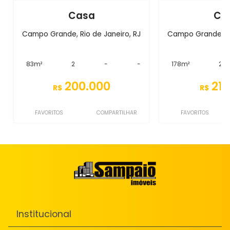
Casa
Ca
Campo Grande, Rio de Janeiro, RJ
Campo Grande, Ri
83m²
2
-
-
178m²
2
200.000
215
R$
R$
FAVORITOS
COMPARTILHAR
FAVORITOS
Institucional