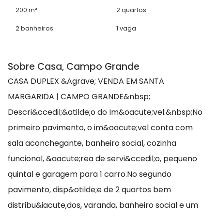
200 m²
2 quartos
2 banheiros
1 vaga
Sobre Casa, Campo Grande
CASA DUPLEX &Agrave; VENDA EM SANTA
MARGARIDA | CAMPO GRANDE&nbsp;
Descri&ccedil;&atilde;o do Im&oacute;vel:&nbsp;No
primeiro pavimento, o im&oacute;vel conta com
sala aconchegante, banheiro social, cozinha
funcional, &aacute;rea de servi&ccedil;o, pequeno
quintal e garagem para 1 carro.No segundo
pavimento, disp&otilde;e de 2 quartos bem
distribu&iacute;dos, varanda, banheiro social e um