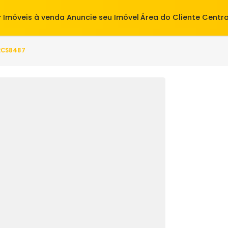
alugar
Imóveis à venda
Anuncie seu Imóvel
Área do Cl
(s) - S2CS8487