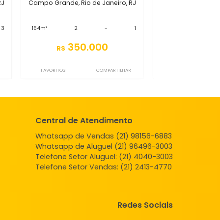
 Grande
S2CS6565
sa
Casa
 de Janeiro, RJ
Campo Grande, Rio de Janeiro, RJ
-
3
154m²
2
-
1
.000
350.000
R$