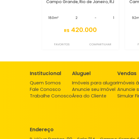
S2CS3777
Casa
Campo Grande, Rio de Janeiro, RJ
180m²
2
-
1
420.000
R$