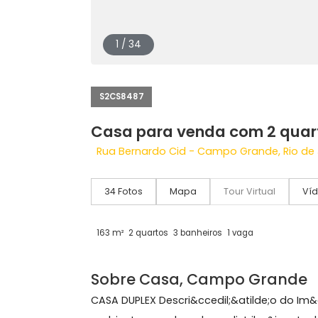
1 / 34
S2CS8487
Casa para venda com 2 
Rua Bernardo Cid - Campo Grande, Ri
34 Fotos
Mapa
Tour Virtual
163 m²
2 quartos
3 banheiros
1 vaga