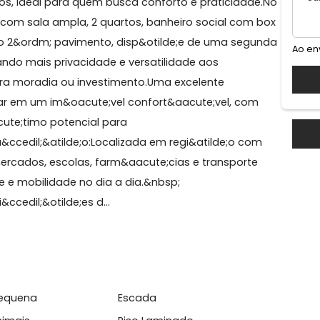
nde
 do Im&oacute;vel:&Oacute;tima casa duplex com
ute;dos, ideal para quem busca conforto e praticidad
conta com sala ampla, 2 quartos, banheiro social com
cute; no 2&ordm; pavimento, disp&otilde;e de uma seg
porcionando mais privacidade e versatilidade aos
de para moradia ou investimento.Uma excelente
ja morar em um im&oacute;vel confort&aacute;vel, co
a e &oacute;timo potencial para
ocaliza&ccedil;&atilde;o:Localizada em regi&atilde;o c
ios, mercados, escolas, farm&aacute;cias e transport
cidade e mobilidade no dia a dia.&nbsp;
ondi&ccedil;&otilde;es d...