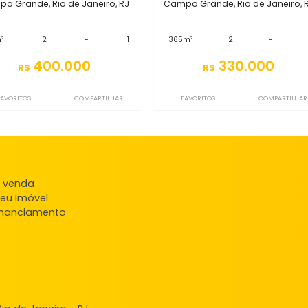
Imóveis semelhantes em
Campo
S2CS5793
S2CS6088
Casa
Ca
Campo Grande, Rio de Janeiro, RJ
Campo Grande, Rio
92m²
2
-
1
365m²
2
400.000
330
R$
R$