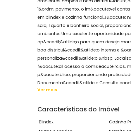
Sobre Casa, Campo Gra
CASA DUPLEX Descri&ccedil;&atilde;o
ambientes amplos e bem distribu&iac
1&ordm; pavimento, o im&oacute;vel 
em blindex e cozinha funcional.J&aa
sala, 1 quarto e banheiro social, pro
ambientes.Uma excelente oportunida
op&ccedil;&atilde;o para quem dese
boa distribui&ccedil;&atilde;o intern
personaliza&ccedil;&atilde;o.&nbsp; L
f&aacute;cil acesso a com&eacute;rc
p&uacute;blico, proporcionando prati
Documenta&ccedil;&atilde;o:Consulte c
Ver mais