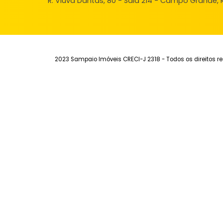
FAVORITOS
COMPARTILHAR
Institucional
Aluguel
Ve
Quem Somos
Imóveis para alugar
Imó
Fale Conosco
Anuncie seu Imóvel
Anu
Trabalhe Conosco
Área do Cliente
Sim
Endereço
R. Viúva Dantas, 80 - Sala 214 - Campo Gra