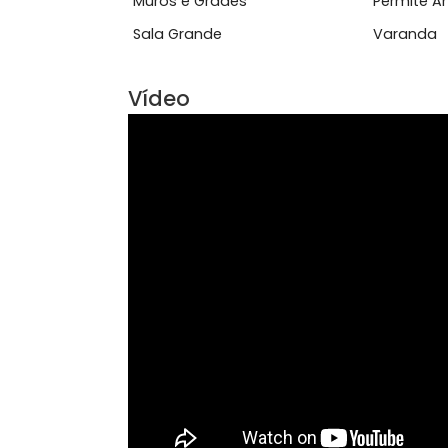
Características do Imóve
Blindex
Coz
Muros e Grades
Per
Sala Grande
Var
Vídeo