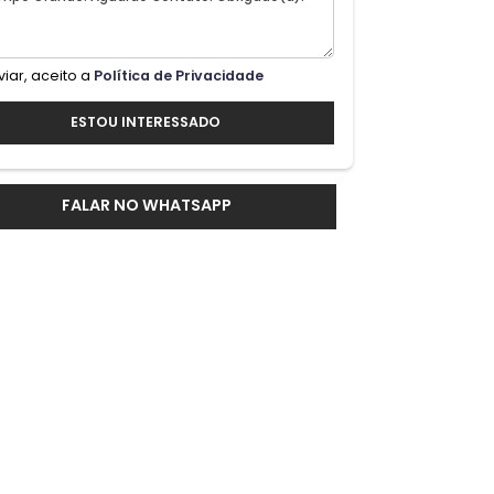
e.No
 box
unda
Ao enviar, aceito a
Política de Privacidade
ESTOU INTERESSADO
m
FALAR NO WHATSAPP
om
e