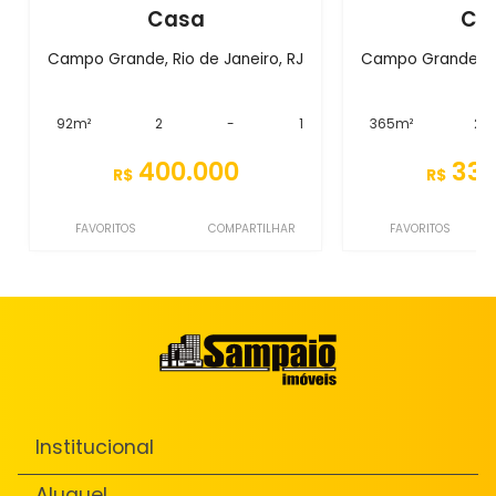
Casa
Ca
Campo Grande, Rio de Janeiro, RJ
Campo Grande, Ri
92m²
2
-
1
365m²
2
400.000
330
R$
R$
FAVORITOS
COMPARTILHAR
FAVORITOS
Institucional
Aluguel