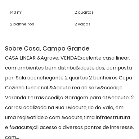
143 m²
2 quartos
2 banheiros
2 vagas
Sobre Casa, Campo Grande
CASA LINEAR &Agrave; VENDAExcelente casa linear,
com ambientes bem distribu&iacute;dos, composta
por: Sala aconchegante 2 quartos 2 banheiros Copa
Cozinha funcional &Aacute;rea de servi&ccedil;o
Varanda Terra&ccedil;o Garagem para at&eacute; 2
carrosLocalizada na Rua L&iacute;rio do Vale, em
uma regi&atilde;o com &oacute;tima infraestrutura
e f&aacute;cil acesso a diversos pontos de interesse,
com...