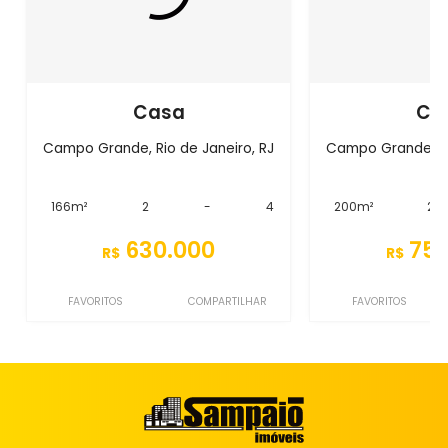
Casa
Ca
Campo Grande, Rio de Janeiro, RJ
Campo Grande, Ri
166m²
2
-
4
200m²
2
630.000
750
R$
R$
FAVORITOS
COMPARTILHAR
FAVORITOS