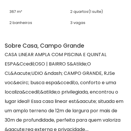
367 m²
2 quartos
(1 suíte)
2 banheiros
3 vagas
Sobre Casa, Campo Grande
CASA LINEAR AMPLA COM PISCINA E QUINTAL
ESPA&Ccedil;OSO | BAIRRO S&Atilde;O
CL&Aacute;UDIO &ndash; CAMPO GRANDE, RJSe
voc&ecirc; busca espa&ccedil;o, conforto e uma
localiza&ccedil;&atilde;o privilegiada, encontrou o
lugar ideal! Essa casa linear est&aacute; situada em
um amplo terreno de 12m de largura por mais de
30m de profundidade, perfeita para quem valoriza
&aacute;rea externa e privacidade....