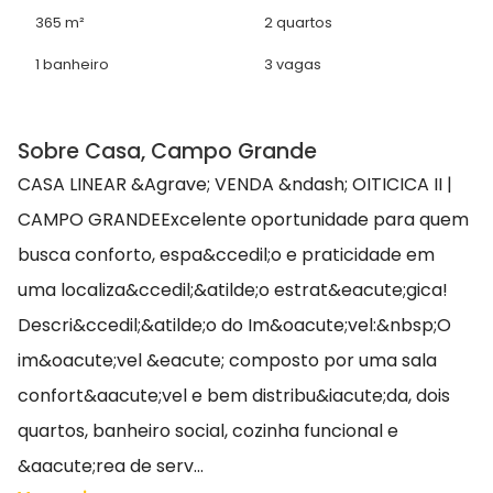
365 m²
2 quartos
1 banheiro
3 vagas
Sobre Casa, Campo Grande
CASA LINEAR &Agrave; VENDA &ndash; OITICICA II |
CAMPO GRANDEExcelente oportunidade para quem
busca conforto, espa&ccedil;o e praticidade em
uma localiza&ccedil;&atilde;o estrat&eacute;gica!
Descri&ccedil;&atilde;o do Im&oacute;vel:&nbsp;O
im&oacute;vel &eacute; composto por uma sala
confort&aacute;vel e bem distribu&iacute;da, dois
quartos, banheiro social, cozinha funcional e
&aacute;rea de serv...