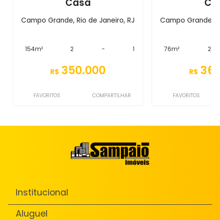
Casa
Ca
Campo Grande, Rio de Janeiro, RJ
Campo Grande, Ri
154m²
2
-
1
76m²
2
350.000
360
R$
R$
FAVORITOS
COMPARTILHAR
FAVORITOS
Institucional
Aluguel