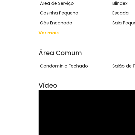
cercada por conveni&ecirc;ncias e f&aa
Ver mais
Características do Imóve
Área de Serviço
Blin
Cozinha Pequena
Esc
Gás Encanado
Sal
Ver mais
Área Comum
Condomínio Fechado
Sal