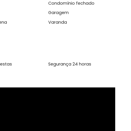
cute;cil a...
l
dex
Condomínio fechado
ada
Garagem
a Pequena
Varanda
ão de Festas
Segurança 24 horas