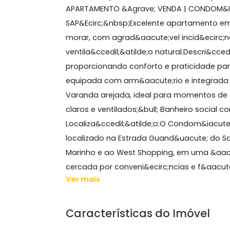
52 m²
3 quartos
1 banheiro
1 vaga
2° andar
Sobre Apartamento, Ca
APARTAMENTO &Agrave; VENDA | COND
SAP&Ecirc;&nbsp;Excelente apartame
morar, com agrad&aacute;vel incid&e
ventila&ccedil;&atilde;o natural.Descr
proporcionando conforto e praticidad
equipada com arm&aacute;rio e integ
Varanda arejada, ideal para momento
claros e ventilados;&bull; Banheiro s
Localiza&ccedil;&atilde;o:O Condom&i
localizado na Estrada Guand&uacute
Marinho e ao West Shopping, em uma 