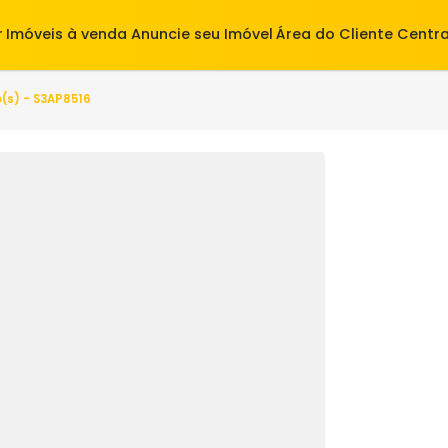
alugar
Imóveis à venda
Anuncie seu Imóvel
Área do Cl
 quarto(s) - S3AP8516