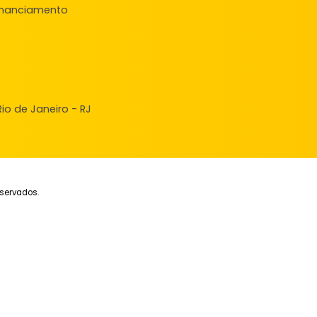
ndas
veis à venda
ncie seu Imóvel
ular Financiamento