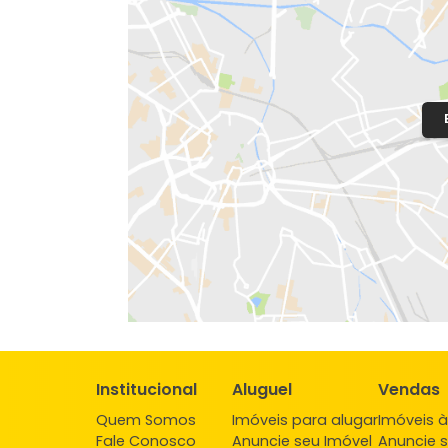
Localização do Imóvel
Condomínio:
Rossi Ideal Guandu Sa
Bairro:
Campo Grande
- Rio de Janeir
Endereço: Estrada Guandu do Sape