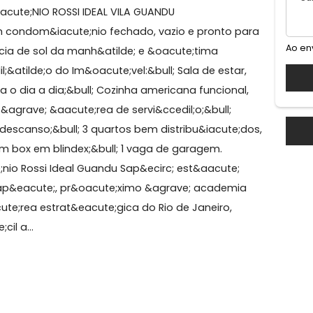
mpo Grande
OM&Iacute;NIO ROSSI IDEAL VILA GUANDU
nto em condom&iacute;nio fechado, vazio e pronto pa
circ;ncia de sol da manh&atilde; e &oacute;tima
i&ccedil;&atilde;o do Im&oacute;vel:&bull; Sala de estar,
e para o dia a dia;&bull; Cozinha americana funcional,
rada &agrave; &aacute;rea de servi&ccedil;o;&bull;
s de descanso;&bull; 3 quartos bem distribu&iacute;d
ocial com box em blindex;&bull; 1 vaga de garagem.
acute;nio Rossi Ideal Guandu Sap&ecirc; est&aacute;
; do Sap&eacute;, pr&oacute;ximo &agrave; academia
&aacute;rea estrat&eacute;gica do Rio de Janeiro,