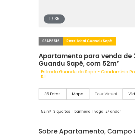
1 / 35
S3AP8516
Rossi Ideal Guandu Sapê
Apartamento para venda 
Guandu Sapê, com 52m²
Estrada Guandu do Sape - Condomín
RJ
35 Fotos
Mapa
Tour Virtual