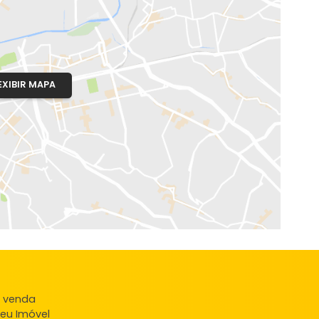
pê
o, RJ
EXIBIR MAPA