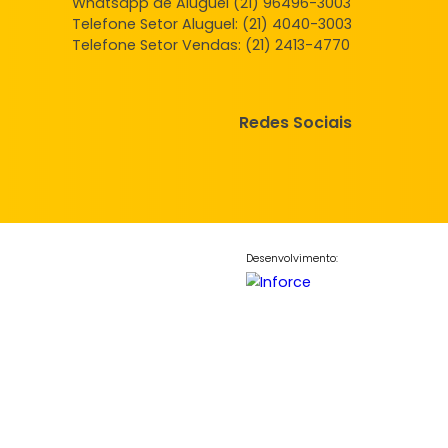
Central de Atendimento
Whatsapp de Vendas (21) 98156
Whatsapp de Aluguel (21) 96496
Telefone Setor Aluguel:
(21) 4040
Telefone Setor Vendas:
(21) 2413
Redes So