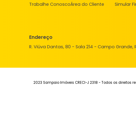
Institucional
Aluguel
Ve
Quem Somos
Imóveis para alugar
Imó
Fale Conosco
Anuncie seu Imóvel
Anu
Trabalhe Conosco
Área do Cliente
Sim
Endereço