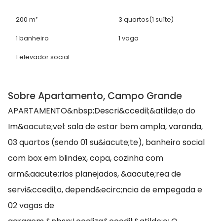
200 m²
3 quartos
(1 suíte)
1 banheiro
1 vaga
1 elevador social
Sobre Apartamento, Campo Grande
APARTAMENTO&nbsp;Descri&ccedil;&atilde;o do
Im&oacute;vel: sala de estar bem ampla, varanda,
03 quartos (sendo 01 su&iacute;te), banheiro social
com box em blindex, copa, cozinha com
arm&aacute;rios planejados, &aacute;rea de
servi&ccedil;o, depend&ecirc;ncia de empegada e
02 vagas de