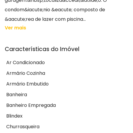
garagem.&nbsp;Localiza&ccedil;&atilde;o: O
condom&iacute;nio &eacute; composto de
&aacute;rea de lazer com piscina...
Ver mais
Características do Imóvel
Ar Condicionado
Armário Cozinha
Armário Embutido
Banheira
Banheiro Empregada
Blindex
Churrasqueira