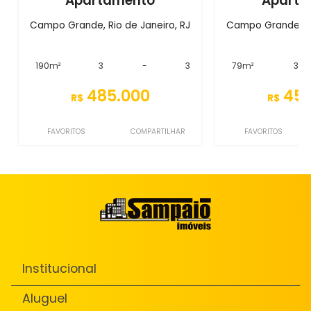
Apartamento
Aparta
Campo Grande, Rio de Janeiro, RJ
Campo Grande, Ri
190m²
3
-
3
79m²
3
485.000
450
R$
R$
FAVORITOS
COMPARTILHAR
FAVORITOS
Institucional
Aluguel