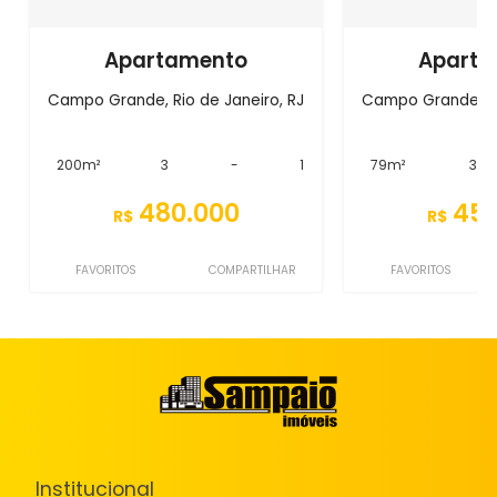
Apartamento
Aparta
Campo Grande, Rio de Janeiro, RJ
Campo Grande, Ri
200m²
3
-
1
79m²
3
480.000
450
R$
R$
FAVORITOS
COMPARTILHAR
FAVORITOS
Institucional