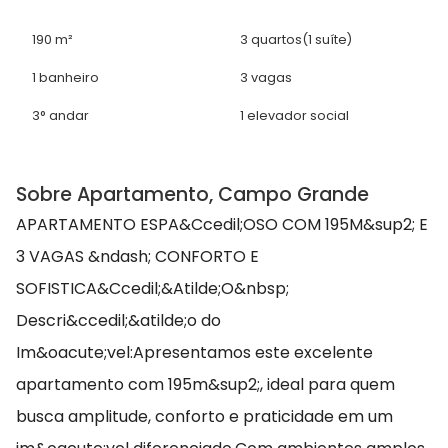
190 m²
3 quartos
(1 suíte)
1 banheiro
3 vagas
3° andar
1 elevador social
Sobre Apartamento, Campo Grande
APARTAMENTO ESPA&Ccedil;OSO COM 195M&sup2; E
3 VAGAS &ndash; CONFORTO E
SOFISTICA&Ccedil;&Atilde;O&nbsp;
Descri&ccedil;&atilde;o do
Im&oacute;vel:Apresentamos este excelente
apartamento com 195m&sup2;, ideal para quem
busca amplitude, conforto e praticidade em um