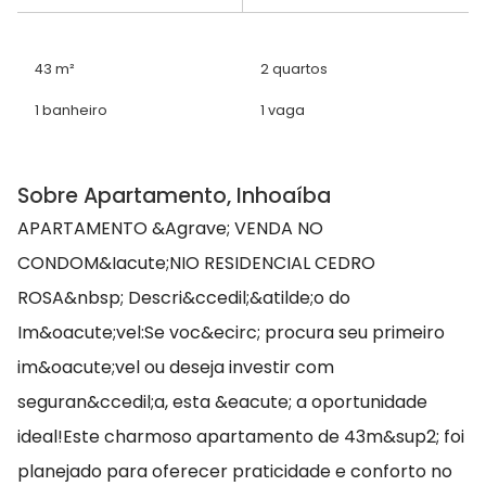
43 m²
2 quartos
1 banheiro
1 vaga
Sobre Apartamento, Inhoaíba
APARTAMENTO &Agrave; VENDA NO
CONDOM&Iacute;NIO RESIDENCIAL CEDRO
ROSA&nbsp; Descri&ccedil;&atilde;o do
Im&oacute;vel:Se voc&ecirc; procura seu primeiro
im&oacute;vel ou deseja investir com
seguran&ccedil;a, esta &eacute; a oportunidade
ideal!Este charmoso apartamento de 43m&sup2; foi
planejado para oferecer praticidade e conforto no