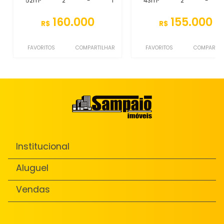
52m²
2
-
1
43m²
2
-
160.000
155.000
R$
R$
FAVORITOS
COMPARTILHAR
FAVORITOS
COMPARTIL
Institucional
Aluguel
Vendas