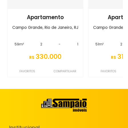
Apartamento
Aparta
Campo Grande, Rio de Janeiro, RJ
Campo Grande, Ri
59m²
2
-
1
51m²
2
330.000
310
R$
R$
FAVORITOS
COMPARTILHAR
FAVORITOS
Institucional