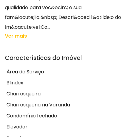
qualidade para voc&ecirc; e sua
fam&iacute;lia.&nbsp; Descri&ccedil;&atilde;o do
Im&oacute;vel:Co...
Ver mais
Características do Imóvel
Área de Serviço
Blindex
Churrasqueira
Churrasqueria na Varanda
Condomínio fechado
Elevador