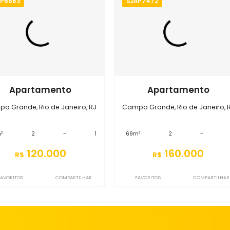
Imóveis semelhantes em
Campo
S2AP6683
S2AP7472