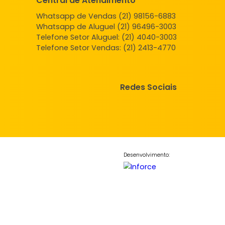
mento
Apartamento
 de Janeiro, RJ
Campo Grande, Rio de Janeiro, RJ
-
-
47m²
2
-
1
.000
150.000
R$
COMPARTILHAR
FAVORITOS
COMPARTILHAR
Central de Atendimento
Whatsapp de Vendas (21) 98156
Whatsapp de Aluguel (21) 96496
Telefone Setor Aluguel:
(21) 4040