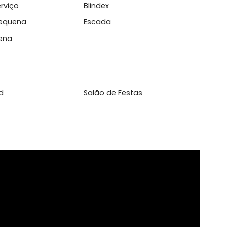
 de acess...
l
 de Serviço
Blindex
inha Pequena
Escada
a Pequena
yground
Salão de Festas