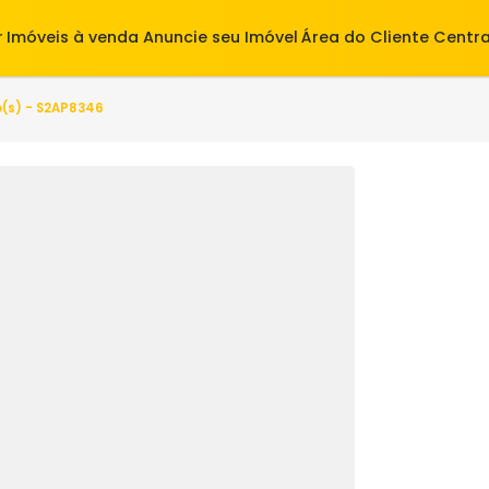
alugar
Imóveis à venda
Anuncie seu Imóvel
Área do Cl
 quarto(s) - S2AP8346