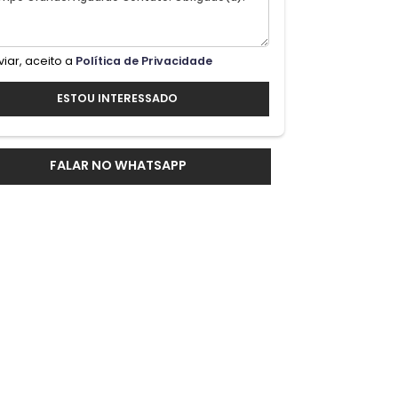
sp;
io
Ao enviar, aceito a
Política de Privacidade
;vel
tos
ESTOU INTERESSADO
FALAR NO WHATSAPP