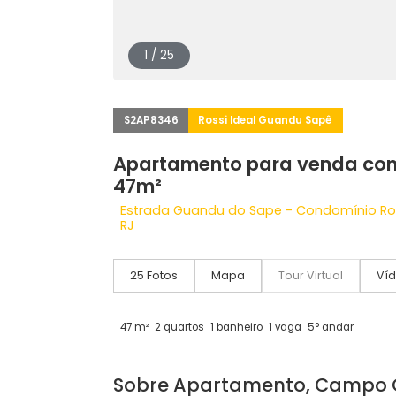
1 / 25
S2AP8346
Rossi Ideal Guandu Sapê
Apartamento para vend
47m²
Estrada Guandu do Sape - Condomín
RJ
25 Fotos
Mapa
Tour Virtual