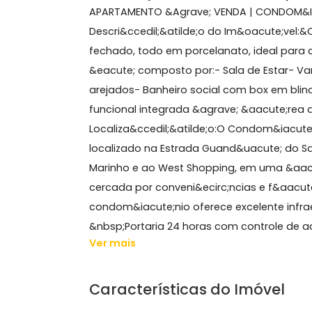
47 m²
2 quartos
1 banheiro
1 vaga
5° andar
Sobre Apartamento, Ca
APARTAMENTO &Agrave; VENDA | CONDO
Descri&ccedil;&atilde;o do Im&oacu
fechado, todo em porcelanato, ideal
&eacute; composto por:- Sala de Est
arejados- Banheiro social com box e
funcional integrada &agrave; &aacut
Localiza&ccedil;&atilde;o:O Condom&i
localizado na Estrada Guand&uacute
Marinho e ao West Shopping, em uma 
cercada por conveni&ecirc;ncias e f&
condom&iacute;nio oferece excelente