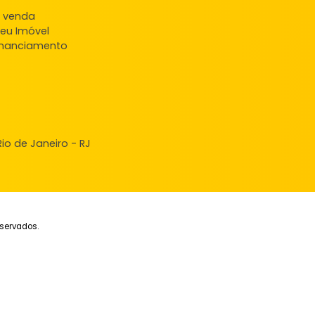
Apartamento
Aparta
Campo Grande, Rio de Janeiro, RJ
Campo Grande, Rio
42m²
2
-
1
69m²
2
120.000
160
R$
R$
FAVORITOS
COMPARTILHAR
FAVORITOS
ndas
veis à venda
ncie seu Imóvel
ular Financiamento