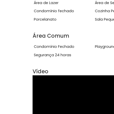
&nbsp;Portaria 24 horas com controle
Ver mais
Características do Imóve
Área de Lazer
Área
Condomínio fechado
Coz
Porcelanato
Sal
Área Comum
Condomínio Fechado
Pla
Segurança 24 horas