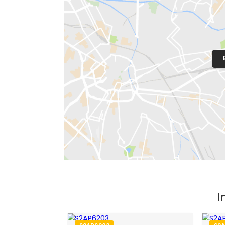
Localização do Imóvel
Condomínio:
Rossi Ideal Guandu Sa
Bairro:
Campo Grande
- Rio de Janeir
Endereço: Estrada Guandu do Sape