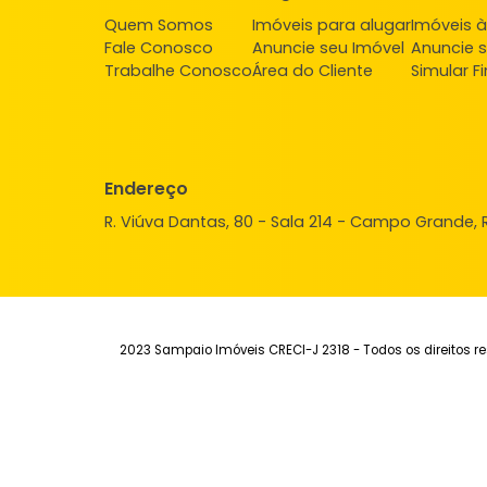
Apartamento
Campo Grande, Rio de Janeiro, RJ
45m²
2
-
1
140.000
R$
FAVORITOS
COMPARTILHAR
Institucional
Aluguel
Ve
Quem Somos
Imóveis para alugar
Imó
Fale Conosco
Anuncie seu Imóvel
Anu
Trabalhe Conosco
Área do Cliente
Sim