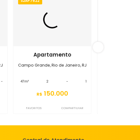
 Grande
S2AP7622