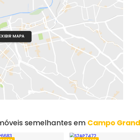
pê
o, RJ
EXIBIR MAPA