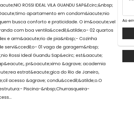
mpo Grande
M&Iacute;NIO ROSSI IDEAL VILA GUANDU SAP&Ecirc;&nb
te;vel:&Oacute;timo apartamento em condom&iacute;n
 para quem busca conforto e praticidade. O im&oacute
ar- Varanda com boa ventila&ccedil;&atilde;o- 02 quar
m blindex e arm&aacute;rio de pia&nbsp;- Cozinha
e;rea de servi&ccedil;o- 01 vaga de garagem&nbsp;
acute;nio Rossi Ideal Guandu Sap&ecirc; est&aacute;
; do Sap&eacute;, pr&oacute;ximo &agrave; academia
&aacute;rea estrat&eacute;gica do Rio de Janeiro,
aacute;cil acesso &agrave; condu&ccedil;&atilde;o.O
 infraestrutura:- Piscina-&nbsp;Churrasqueira-