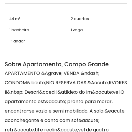
44 m²
2 quartos
1 banheiro
1 vaga
1° andar
Sobre Apartamento, Campo Grande
APARTAMENTO &Agrave; VENDA &ndash;
CONDOM&Iacute;NIO RESERVA DAS &Aacute;RVORES
II&nbsp; Descri&ccedil;&atilde;o do Im&oacute;vel:O
apartamento est&aacute; pronto para morar,
encontra-se vazio e semi mobiliado. A sala &eacute;
aconchegante e conta com sof&aacute;
retr&aacute;til e reclin&aacute;vel de quatro