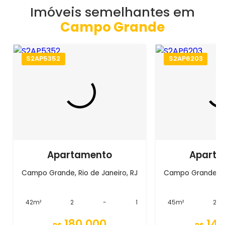
Imóveis semelhantes em
Campo Grande
S2AP5352
S2AP6203
Apartamento
Aparta
Campo Grande, Rio de Janeiro, RJ
Campo Grande, Ri
42m²
2
-
1
45m²
2
180.000
140