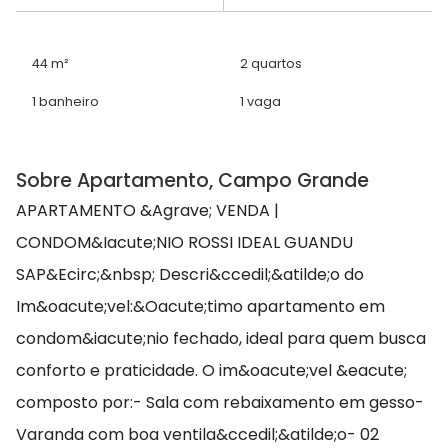
44 m²
2 quartos
1 banheiro
1 vaga
Sobre Apartamento, Campo Grande
APARTAMENTO &Agrave; VENDA |
CONDOM&Iacute;NIO ROSSI IDEAL GUANDU
SAP&Ecirc;&nbsp; Descri&ccedil;&atilde;o do
Im&oacute;vel:&Oacute;timo apartamento em
condom&iacute;nio fechado, ideal para quem busca
conforto e praticidade. O im&oacute;vel &eacute;
composto por:- Sala com rebaixamento em gesso-
Varanda com boa ventila&ccedil;&atilde;o- 02