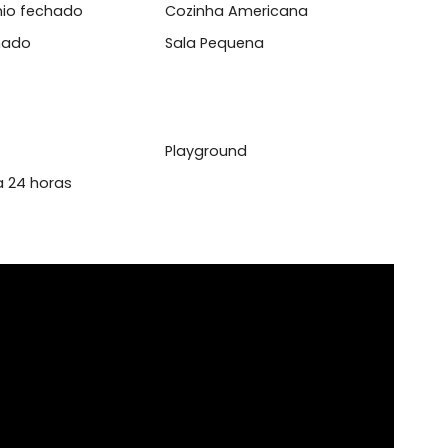
l acesso a supermercados e com&eacute;...
l
domínio fechado
Cozinha Americana
o Laminado
Sala Pequena
rita
Playground
urança 24 horas