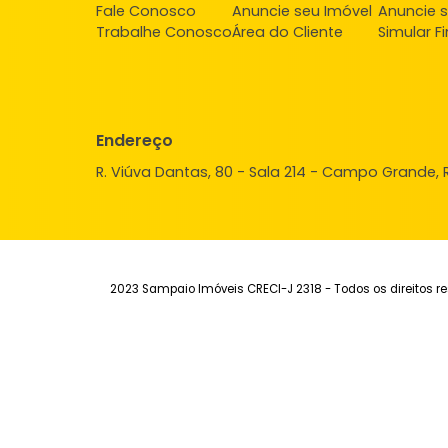
Apartamento
Campo Grande, Rio de Janeiro, RJ
60m²
2
-
1
220.000
R$
FAVORITOS
COMPARTILHAR
Institucional
Aluguel
Ve
Quem Somos
Imóveis para alugar
Imó
Fale Conosco
Anuncie seu Imóvel
Anu
Trabalhe Conosco
Área do Cliente
Sim