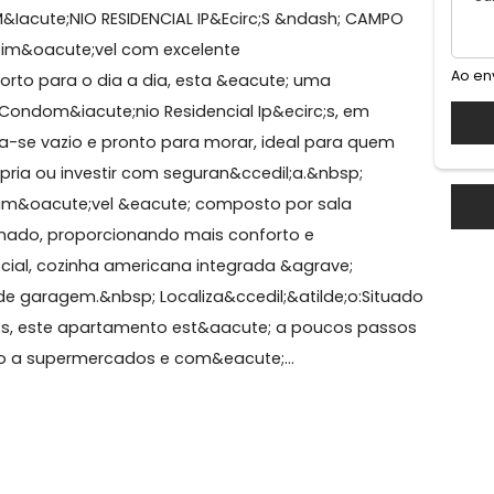
mpo Grande
DOM&Iacute;NIO RESIDENCIAL IP&Ecirc;S &ndash; CAMP
ra um im&oacute;vel com excelente
e e conforto para o dia a dia, esta &eacute; uma
do no Condom&iacute;nio Residencial Ip&ecirc;s, em
ontra-se vazio e pronto para morar, ideal para quem
acute;pria ou investir com seguran&ccedil;a.&nbsp;
e;vel:O im&oacute;vel &eacute; composto por sala
o laminado, proporcionando mais conforto e
iro social, cozinha americana integrada &agrave;
 vaga de garagem.&nbsp; Localiza&ccedil;&atilde;o:Sit
&ecirc;s, este apartamento est&aacute; a poucos pas