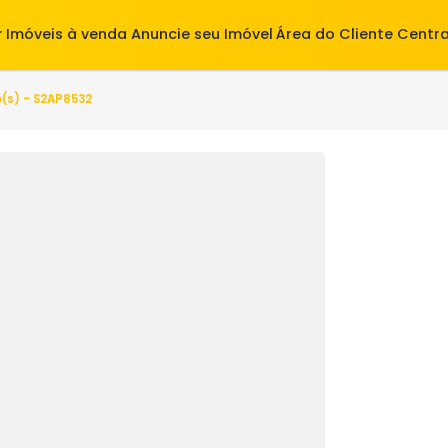
alugar
Imóveis à venda
Anuncie seu Imóvel
Área do Cl
 quarto(s) - S2AP8532