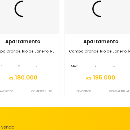
Imóveis semelhantes em
Campo
S2AP5352
S2AP6623