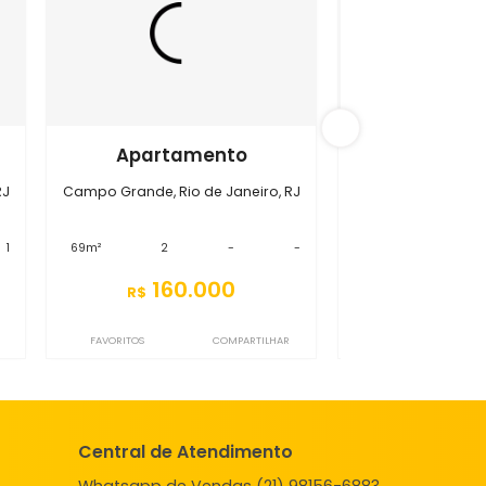
 Grande
S2AP7472