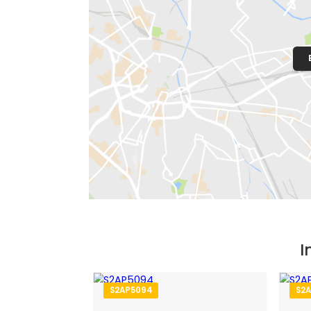
Localização do Imóvel
Condomínio:
Residencial Ipês
Bairro:
Campo Grande
- Rio de Janeir
Endereço: Rua Mauro Portugal (antiga