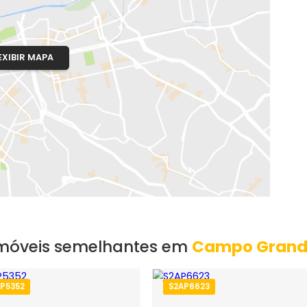
o, RJ
 Rua Projetada A)
EXIBIR MAPA