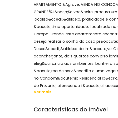
41 m²
2 quartos
1 banheiro
1 vaga
2° andar
Sobre Apartamento, Ca
APARTAMENTO &Agrave; VENDA NO CON
GRANDE/RJ&nbsp;Se voc&ecirc; procu
localiza&ccedil;&atilde;o, praticidad
&oacute;tima oportunidade. Localiza
Campo Grande, este apartamento enc
deseja realizar o sonho da casa pr&o
Descri&ccedil;&atilde;o do Im&oacut
aconchegante, dois quartos com pis
eleg&acirc;ncia aos ambientes, banhe
&aacute;rea de servi&ccedil;o e uma
no Condom&iacute;nio Residencial Ip