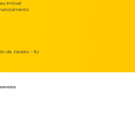
Apartamento
Aparta
Campo Grande, Rio de Janeiro, RJ
Campo Grande, Rio
42m²
2
-
1
51m²
2
180.000
195
R$
R$
FAVORITOS
COMPARTILHAR
FAVORITOS
ndas
veis à venda
ncie seu Imóvel
ular Financiamento