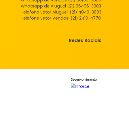
mento
Apartamento
 de Janeiro, RJ
Campo Grande, Rio de Janeiro, RJ
-
1
69m²
2
-
-
.000
160.000
R$
COMPARTILHAR
FAVORITOS
COMPARTILHAR
Central de Atendimento
Whatsapp de Vendas (21) 98156
Whatsapp de Aluguel (21) 96496
Telefone Setor Aluguel:
(21) 4040
Telefone Setor Vendas:
(21) 2413