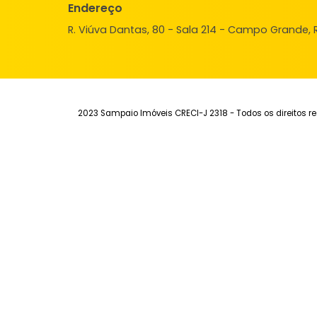
Institucional
Aluguel
Ve
Quem Somos
Imóveis para alugar
Imó
Fale Conosco
Anuncie seu Imóvel
Anu
Trabalhe Conosco
Área do Cliente
Sim
Endereço
R. Viúva Dantas, 80 - Sala 214 - Campo Gra
2023 Sampaio Imóveis CRECI-J 2318 - Todos os dir