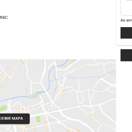
rande
AMENTE 32X40 - 1.128 M². // ESTRADA DO CABUÇU Nº. 2
O PREZUNIC
o, RJ