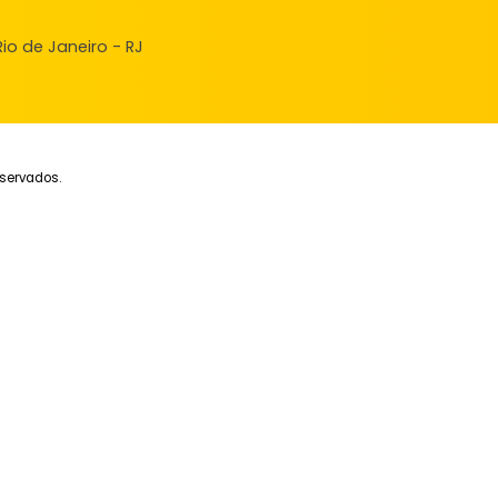
ndas
veis à venda
ncie seu Imóvel
ular Financiamento
nde, Rio de Janeiro - RJ
eitos reservados.