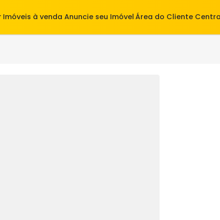
alugar
Imóveis à venda
Anuncie seu Imóvel
Área do Cl
6774