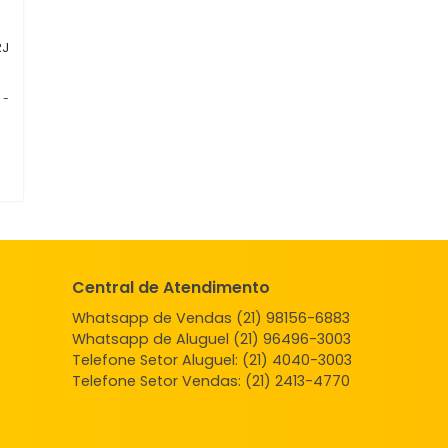
eno
 de Janeiro, RJ
-
-
.000
COMPARTILHAR