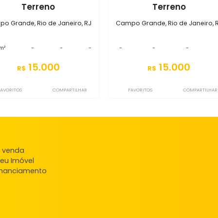
S0TR6729
S0TR6730
Terreno
Terr
Campo Grande, Rio de Janeiro, RJ
Campo Grande, Rio
1100m²
-
-
-
-
-
15.000
15
R$
R$
FAVORITOS
COMPARTILHAR
FAVORITOS