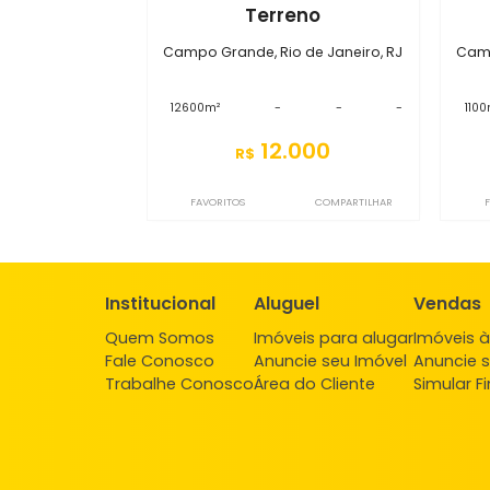
S0TR3123
Terreno
Campo Grande, Rio de Janeiro, RJ
12600m²
-
-
-
12.000
R$
FAVORITOS
COMPARTILHAR