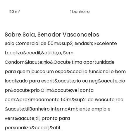
50 m²
1 banheiro
Sobre Sala, Senador Vasconcelos
Sala Comercial de 50m&sup2; &ndash; Excelente
Localiza&ccedil;&atilde;o, Sem
Condom&iacute;nio&Oacute;tima oportunidade
para quem busca um espa&ccedil;o funcional e bem
localizado para escrit&oacute;rio ou neg&oacute;cio
pr&oacute;prio.O im&oacute;vel conta
com:Aproximadamente 50m&sup2; de &aacute;rea
&uacute;tilBanheiro internoAmbiente amplo e
vers&aacute;til, pronto para
personaliza&ccedil;&atil...