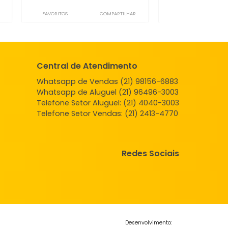
a
Sala
 de Janeiro, RJ
Campo Grande, Rio de Janeiro, RJ
-
-
25m²
-
-
-
200
1.300
R$
COMPARTILHAR
FAVORITOS
COMPARTILHAR
Central de Atendimento