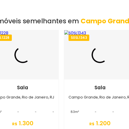
EXIBIR MAPA
Imóveis semelhantes em
Campo
S0SL1228
S0SL1343