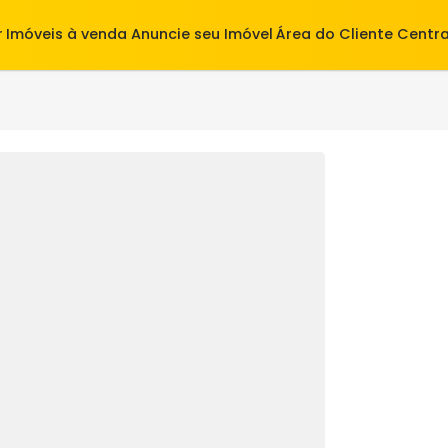
alugar
Imóveis à venda
Anuncie seu Imóvel
Área do Cl
38