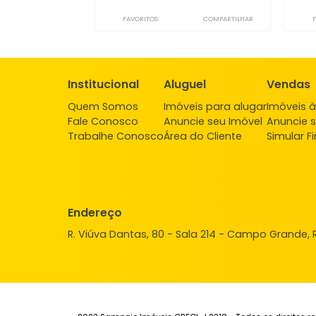
Sala
Campo Grande, Rio de Janeiro, RJ
11m²
-
-
-
1.600
R$
FAVORITOS
COMPARTILHAR
Institucional
Aluguel
Ve