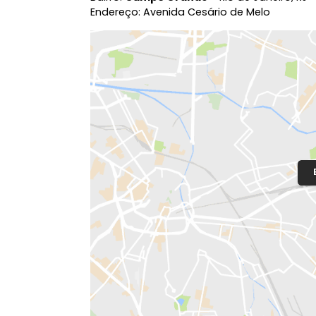
Localização do Imóvel
Condomínio:
Edificio Moura
Bairro:
Campo Grande
- Rio de Janeir
Endereço: Avenida Cesário de Melo