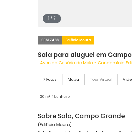
1 / 7
S0SL7438
Edificio Moura
Sala para aluguel em C
Avenida Cesário de Melo - Condomíni
7 Fotos
Mapa
Tour Virtual
30 m²
1 banheiro