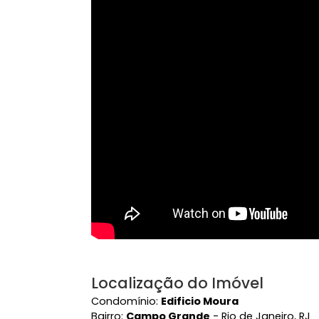
//REFERENCIA: Em Frente ao Rocha Fa
Vídeo