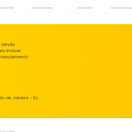
Sala
Sal
Campo Grande, Rio de Janeiro, RJ
Campo Grande, Rio
26m²
-
-
-
83m²
-
1.300
1.
R$
R$
FAVORITOS
COMPARTILHAR
FAVORITOS
ndas