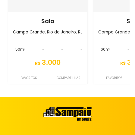
Sala
Sa
Campo Grande, Rio de Janeiro, RJ
Campo Grande, Ri
50m²
-
-
-
60m²
-
3.000
3.
R$
R$
FAVORITOS
COMPARTILHAR
FAVORITOS