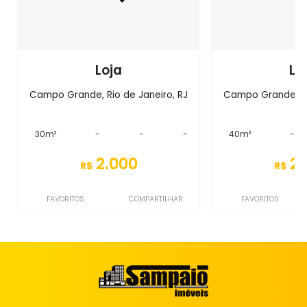
Loja
Lo
Campo Grande, Rio de Janeiro, RJ
Campo Grande, Ri
30m²
-
-
-
40m²
-
2.000
2.
R$
R$
FAVORITOS
COMPARTILHAR
FAVORITOS