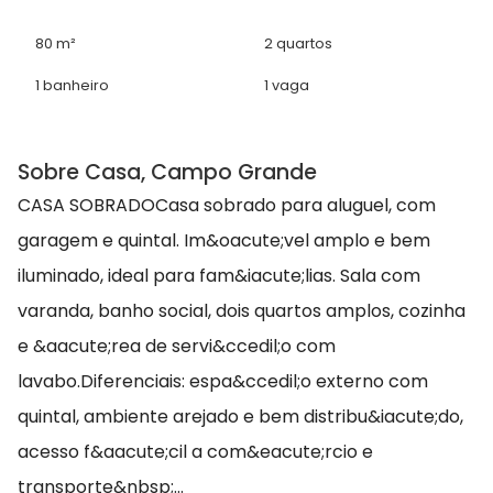
80 m²
2 quartos
1 banheiro
1 vaga
Sobre Casa, Campo Grande
CASA SOBRADOCasa sobrado para aluguel, com
garagem e quintal. Im&oacute;vel amplo e bem
iluminado, ideal para fam&iacute;lias. Sala com
varanda, banho social, dois quartos amplos, cozinha
e &aacute;rea de servi&ccedil;o com
lavabo.Diferenciais: espa&ccedil;o externo com
quintal, ambiente arejado e bem distribu&iacute;do,
acesso f&aacute;cil a com&eacute;rcio e
transporte&nbsp;...