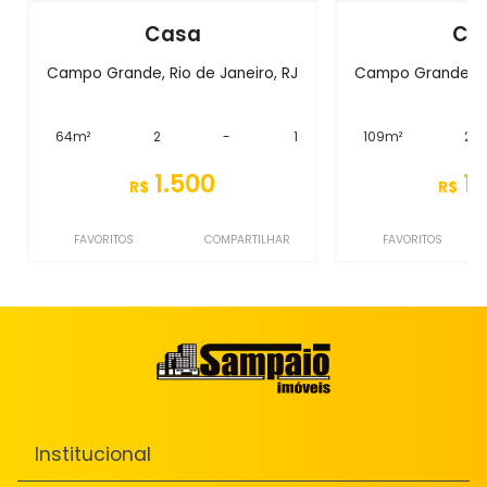
Casa
Ca
Campo Grande, Rio de Janeiro, RJ
Campo Grande, Ri
64m²
2
-
1
109m²
2
1.500
1.
R$
R$
FAVORITOS
COMPARTILHAR
FAVORITOS
Institucional