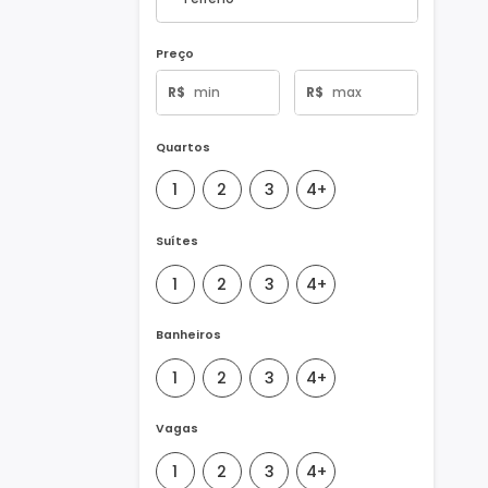
Tipo de Imóvel
Preço
R$
R$
Quartos
1
2
3
4+
Suítes
1
2
3
4+
Banheiros
1
2
3
4+