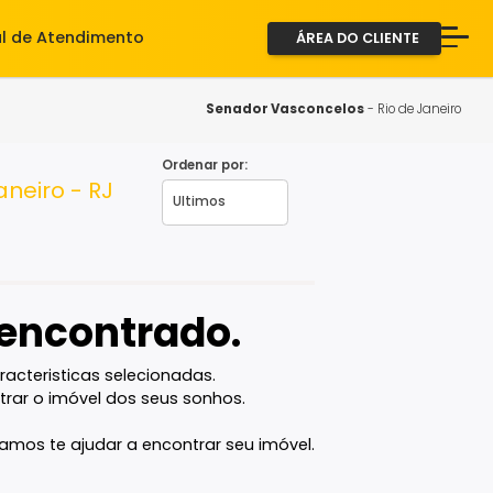
iente
Central de Atendimento
ÁREA D
A Imob
Servi
Senador Vasconce
Fale 
Ordenar por:
io de Janeiro - RJ
2ª via
vel encontrado.
com as caracteristicas selecionadas.
ê vai encontrar o imóvel dos seus sonhos.