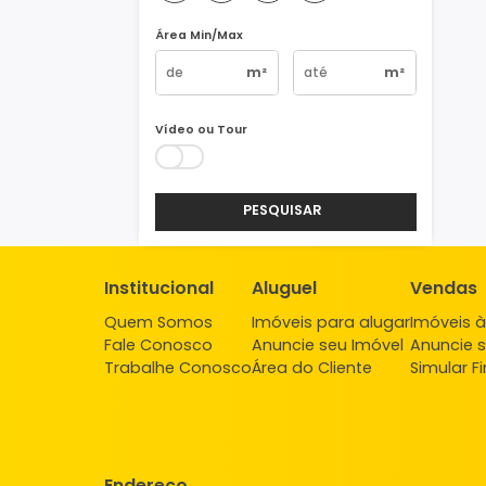
Vagas
1
2
3
4+
Área Min/Max
m²
m²
Vídeo ou Tour
PESQUISAR
Institucional
Aluguel
Ve
Quem Somos
Imóveis para alugar
Imó