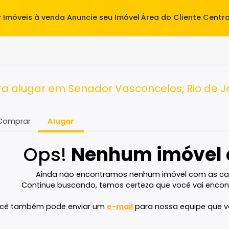
alugar
Imóveis à venda
Anuncie seu Imóvel
Área do Cl
- RJ
para alugar em Senador Vasconcelos, R
Comprar
Alugar
Ops!
Nenhum imó
Ainda não encontramos nenhum imóvel 
Continue buscando, temos certeza que voc