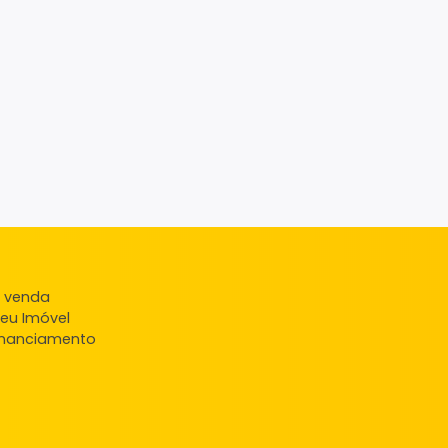
ndas
veis à venda