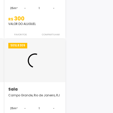
Sala
de Janeiro, RJ
Campo Grande, Rio de Janeiro, RJ
-
-
25m²
-
1
-
300
R$
VALOR DO ALUGUEL
COMPARTILHAR
FAVORITOS
COMPARTILHAR
S0SL8309