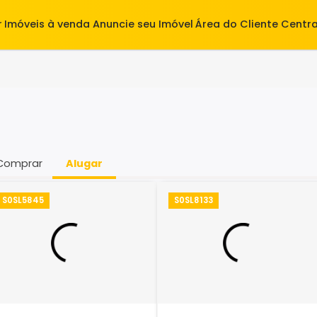
alugar
Imóveis à venda
Anuncie seu Imóvel
Área do Cl
Comprar
Alugar
S0SL5845
S0SL8133