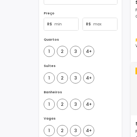
Tipo de Imóvel
Preço
R$
R$
Quartos
1
2
3
4+
Suítes
1
2
3
4+
Banheiros
1
2
3
4+