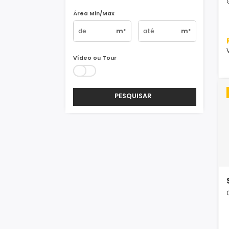
Vagas
1
2
3
4+
Área Min/Max
m²
m²
Vídeo ou Tour
PESQUISAR