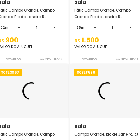
Sala
Sala
Pátio Campo Grande, Campo
Pátio Campo Gran
Grande, Rio de Janeiro, RJ
Grande, Rio de Janei
22m²
-
1
-
25m²
-
900
1.500
R$
R$
VALOR DO ALUGUEL
VALOR DO ALUGUEL
FAVORITOS
COMPARTILHAR
FAVORITOS
S0SL3067
S0SL8589