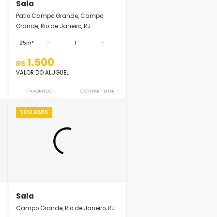
Sala
de, Campo
Patio Campo Grande, Campo
ro, RJ
Grande, Rio de Janeiro, RJ
1
-
25m²
-
1
-
1.500
R$
VALOR DO ALUGUEL
COMPARTILHAR
FAVORITOS
COMPARTILHAR
S0SL8585