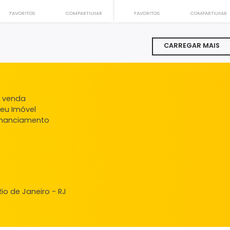
Sala
Sala
Campo Grande, Rio de Janeiro, RJ
Campo Grande, Rio 
25m²
-
1
-
25m²
-
1.000
1.000
R$
R$
VALOR DO ALUGUEL
VALOR DO ALUGUEL
FAVORITOS
COMPARTILHAR
FAVORITOS
CARR
ndas
veis à venda
ncie seu Imóvel