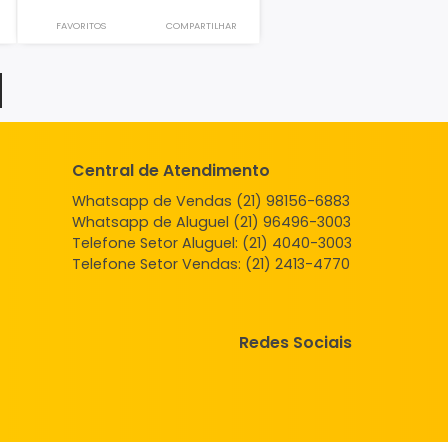
Sala
de Janeiro, RJ
Campo Grande, Rio de Janeiro, RJ
1
-
25m²
-
1
-
1.000
R$
VALOR DO ALUGUEL
COMPARTILHAR
FAVORITOS
COMPARTILHAR
EGAR MAIS
Central de Atendimento
Whatsapp de Vendas (21) 98156
Whatsapp de Aluguel (21) 96496