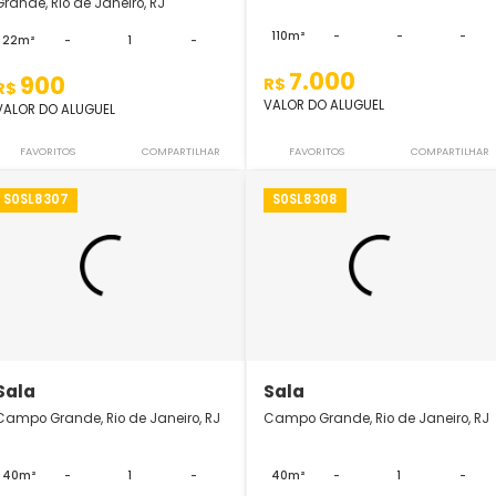
Sala
Sala
Pátio Campo Grande, Campo
Campo Grande, Rio 
Grande, Rio de Janeiro, RJ
110m²
-
22m²
-
1
-
7.000
900
R$
R$
VALOR DO ALUGUEL
VALOR DO ALUGUEL
FAVORITOS
COMPARTILHAR
FAVORITOS
S0SL8307
S0SL8308