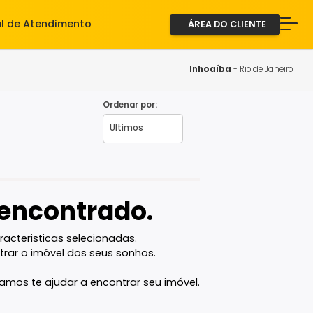
iente
Central de Atendimento
ÁREA D
A Imob
Servi
Inhoa
Fale 
Ordenar por:
 - RJ
2ª via
vel encontrado.
com as caracteristicas selecionadas.
ê vai encontrar o imóvel dos seus sonhos.