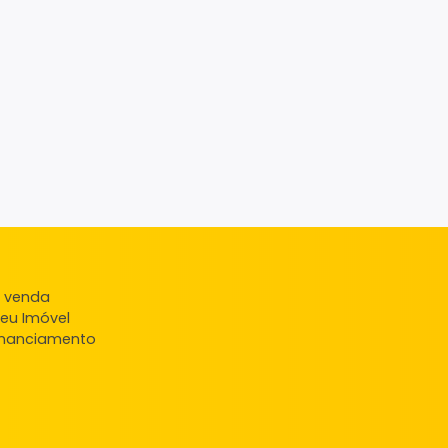
ndas
veis à venda