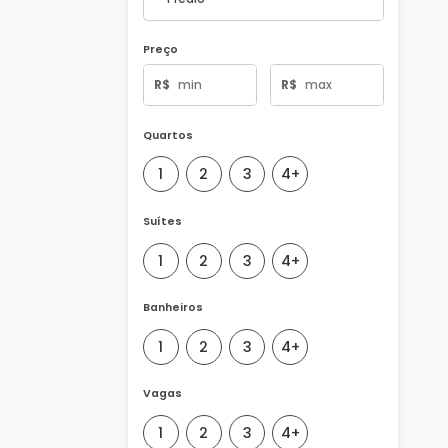
Tipo de Imóvel
Preço
R$
R$
Quartos
1
2
3
4+
Suítes
1
2
3
4+
Banheiros
1
2
3
4+