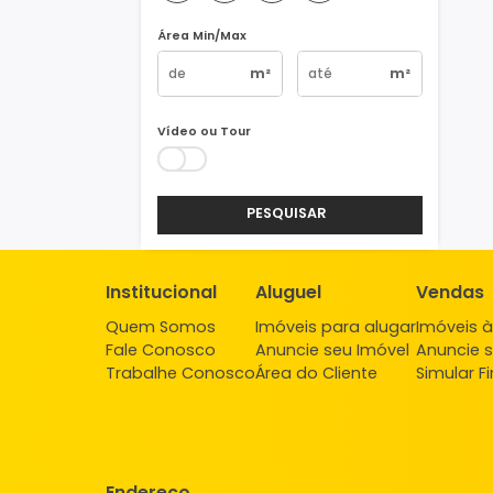
Vagas
1
2
3
4+
Área Min/Max
m²
m²
Vídeo ou Tour
PESQUISAR
Institucional
Aluguel
Ve
Quem Somos
Imóveis para alugar
Imó