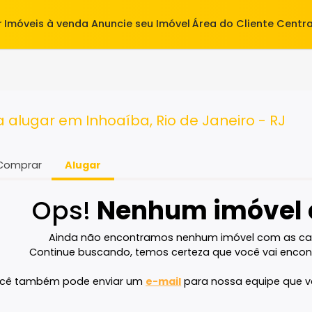
alugar
Imóveis à venda
Anuncie seu Imóvel
Área do Cl
ara alugar em Inhoaíba, Rio de Janeiro
Comprar
Alugar
Ops!
Nenhum imó
Ainda não encontramos nenhum imóvel 
Continue buscando, temos certeza que voc